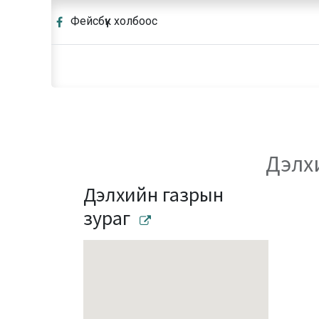
Фейсбүүк холбоос
Дэлхи
Дэлхийн газрын
зураг