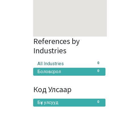
References by
Industries
All Industries
0
Боловсрол
0
Код Улсаар
Бүх улсууд
0