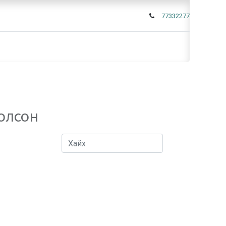
77332277
 олсон