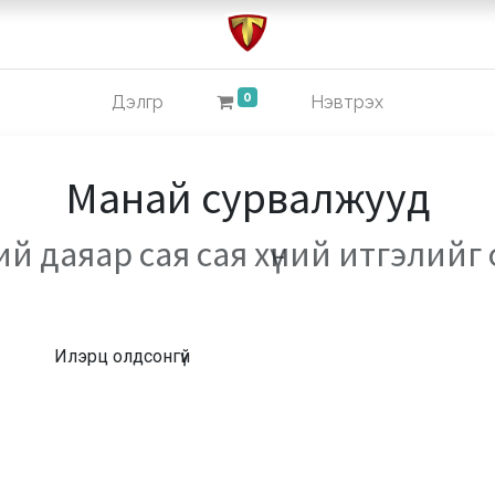
0
Дэлгүүр
Нэвтрэх
Манай сурвалжууд
й даяар сая сая хүний итгэлийг
Илэрц олдсонгүй