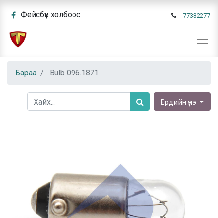
Фейсбүүк холбоос
77332277
Бараа
Bulb 096.1871
Ердийн үнэ