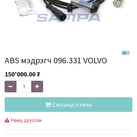
ABS мэдрэгч 096.331 VOLVO
150'000.00
₮
Сагсанд нэмэх
Нөөц дууссан