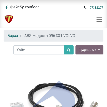
Фейсбүүк холбоос
77332277
Бараа
ABS мэдрэгч 096.331 VOLVO
Ердийн үнэ