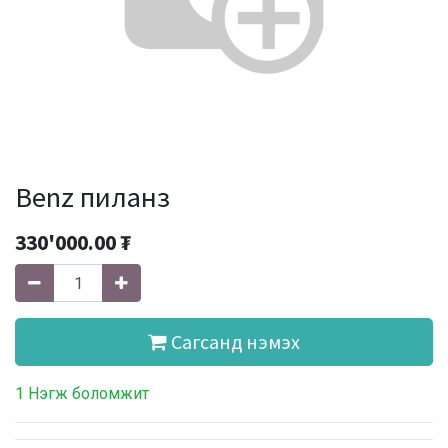
Benz пиланз
330'000.00
₮
Сагсанд нэмэх
1 Нэгж боломжит