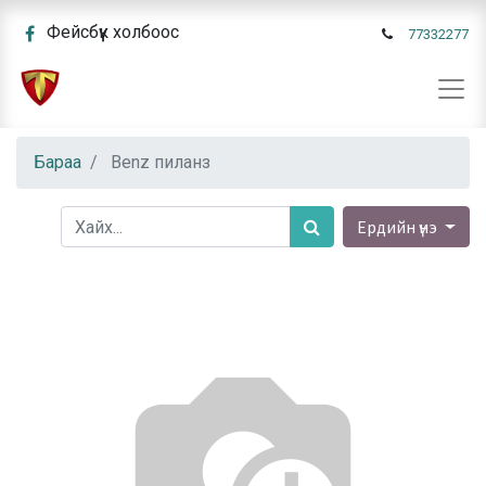
Фейсбүүк холбоос
77332277
Бараа
Benz пиланз
Ердийн үнэ