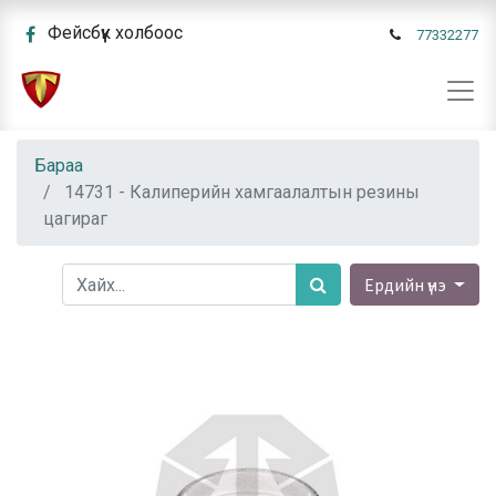
Фейсбүүк холбоос
77332277
Бараа
14731 - Калиперийн хамгаалалтын резины
цагираг
Ердийн үнэ