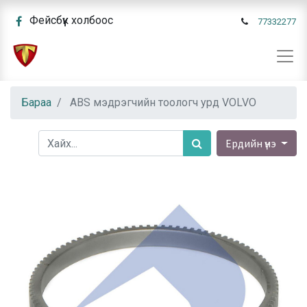
Фейсбүүк холбоос
77332277
Бараа
ABS мэдрэгчийн тоологч урд VOLVO
Ердийн үнэ