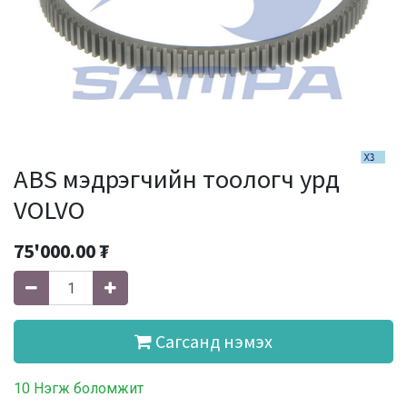
ABS мэдрэгчийн тоологч урд
VOLVO
75'000.00
₮
Сагсанд нэмэх
10 Нэгж боломжит