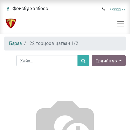
Фейсбүүк холбоос
77332277
Бараа
22 торцоов цагаан 1/2
Ердийн үнэ