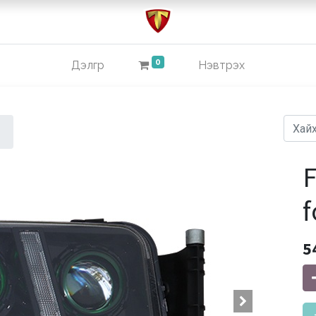
0
Дэлгүүр
Нэвтрэх
F
f
5