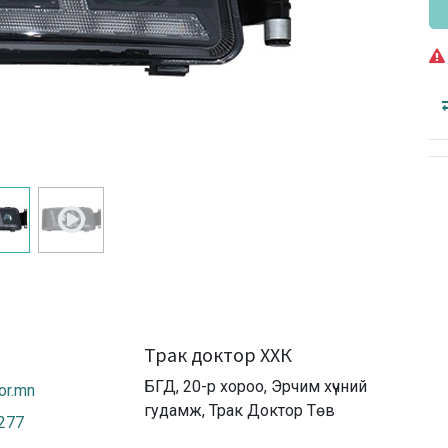
Трак доктор ХХК
БГД, 20-р хороо, Эрчим хүчний
or.mn
гудамж, Трак Доктор Төв
2277