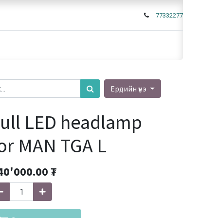
77332277
Ердийн үнэ
ull LED headlamp
or MAN TGA L
40'000.00
₮