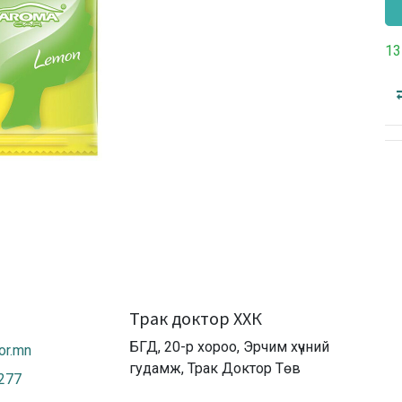
13
Трак доктор ХХК
БГД, 20-р хороо, Эрчим хүчний
or.mn
гудамж, Трак Доктор Төв
2277