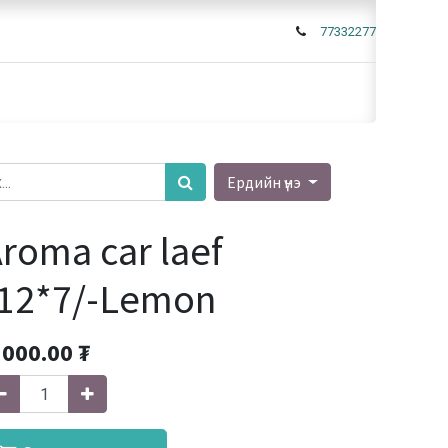
77332277
Ердийн үнэ
roma car laef
/12*7/-Lemon
'000.00
₮