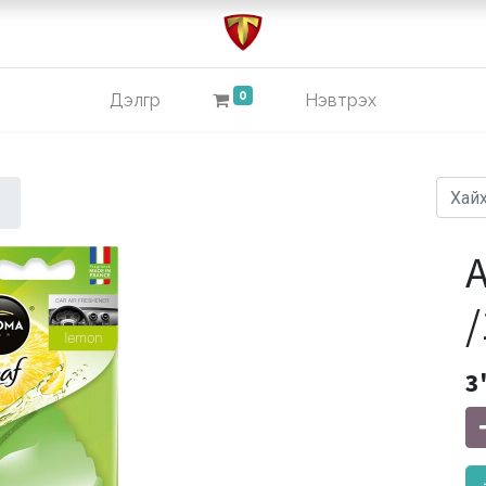
0
Дэлгүүр
Нэвтрэх
A
3