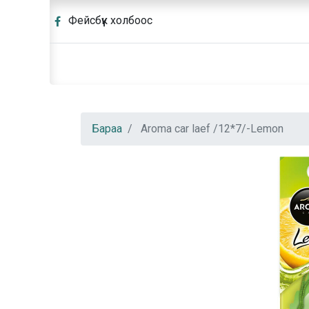
Фейсбүүк холбоос
Бараа
Aroma car laef /12*7/-Lemon