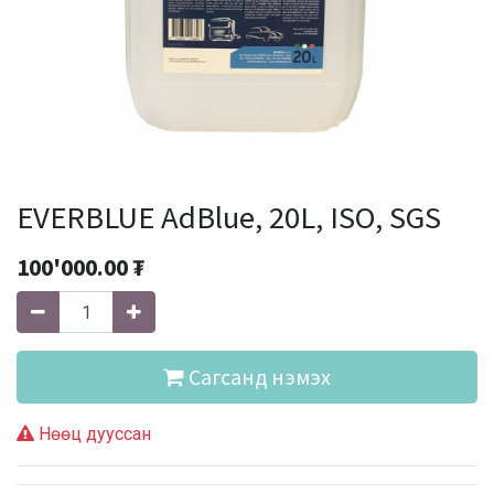
EVERBLUE AdBlue, 20L, ISO, SGS
100'000.00
₮
Сагсанд нэмэх
Нөөц дууссан