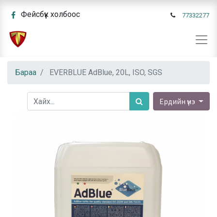
Фейсбүүк холбоос
77332277
Бараа
EVERBLUE AdBlue, 20L, ISO, SGS
Ердийн үнэ