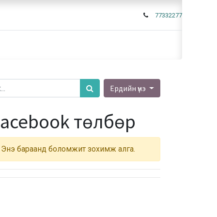
77332277
Ердийн үнэ
Facebook төлбөр
Энэ бараанд боломжит зохимж алга.