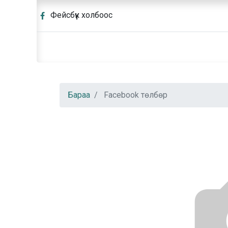
Фейсбүүк холбоос
Бараа
Facebook төлбөр