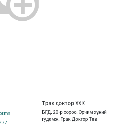
Трак доктор ХХК
БГД, 20-р хороо, Эрчим хүчний
or.mn
гудамж, Трак Доктор Төв
2277