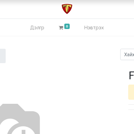
0
Дэлгүүр
Нэвтрэх