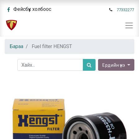
Фейсбүүк холбоос
77332277
Бараа
Fuel filter HENGST
Ердийн үнэ