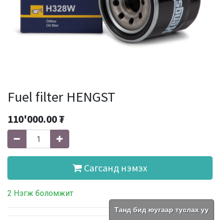
Fuel filter HENGST
110'000.00
₮
Сагсанд нэмэх
2 Нэгж боломжит
Танд бид юугаар туслах уу