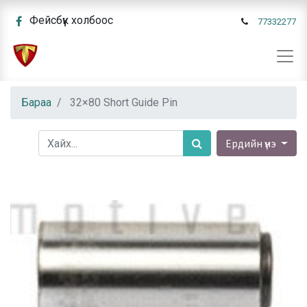
Фейсбүүк холбоос
77332277
Бараа
32×80 Short Guide Pin
Ердийн үнэ