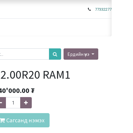
77332277
Ердийн үнэ
12.00R20 RAM1
40'000.00
₮
Сагсанд нэмэх