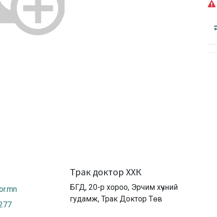
Трак доктор ХХК
БГД, 20-р хороо, Эрчим хүчний
or.mn
гудамж, Трак Доктор Төв
2277