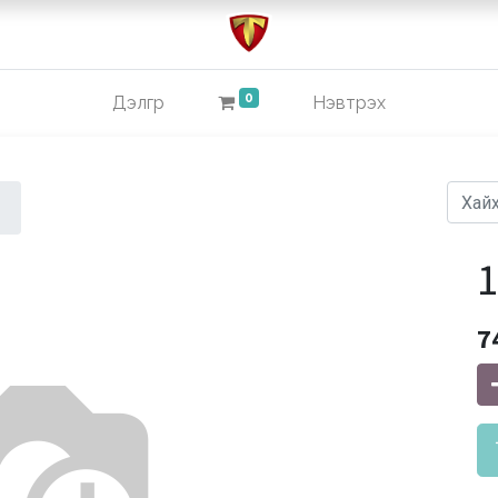
0
Дэлгүүр
Нэвтрэх
7