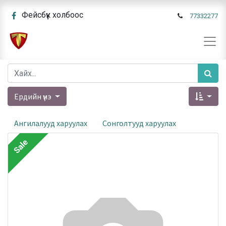
Фейсбүүк холбоос
77332277
Ердийн үнэ
Ангилалууд харуулах
Сонголтууд харуулах
Sale