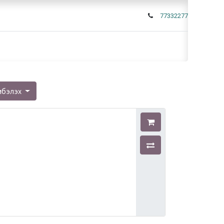
77332277
мбэлэх