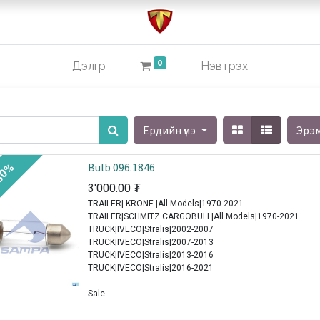
0
Дэлгүүр
Нэвтрэх
Ердийн үнэ
Эрэ
Bulb 096.1846
30%
3'000.00
₮
TRAILER| KRONE |All Models|1970-2021
TRAILER|SCHMITZ CARGOBULL|All Models|1970-2021
TRUCK|IVECO|Stralis|2002-2007
TRUCK|IVECO|Stralis|2007-2013
TRUCK|IVECO|Stralis|2013-2016
TRUCK|IVECO|Stralis|2016-2021
Sale