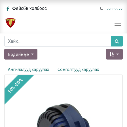
Фейсбүүк холбоос
77332277
Ердийн үнэ
Ангилалууд харуулах
Сонголтууд харуулах
10%-30%