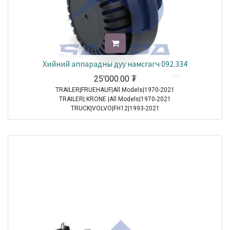
Хийний аппарадны дуу намсгагч 092.334
25'000.00
₮
TRAILER|FRUEHAUF|All Models|1970-2021
TRAILER| KRONE |All Models|1970-2021
TRUCK|VOLVO|FH12|1993-2021
TRUCK|VOLVO|FH16|1993-2021
TRUCK|VOLVO|FL6|1985-2000
TRUCK|VOLVO|FM10|1998-2001
TRUCK|VOLVO|FM12|1998-2005
TRUCK|VOLVO|FM7|1998-2001
TRUCK|VOLVO|FM9|2001-2005
TRUCK|VOLVO|FS7|1994-1996
TRUCK|MAN|Other Truck Series|1970-2021
TRUCK|MAN|F 90|1985-1997
TRUCK|SCANIA|3 Series Truck|1987-1996
TRUCK|IVECO|Eurocargo I|1991-2003
TRUCK|IVECO|Eurostar|1992-2002
TRUCK|IVECO|Eurotech|1992-2002