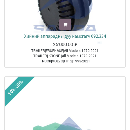
Хийний аппарадны дуу намсгагч 092.334
25'000.00
₮
TRAILER|FRUEHAUF|All Models|1970-2021
TRAILER| KRONE |All Models|1970-2021
TRUCK|VOLVO|FH12|1993-2021
TRUCK|VOLVO|FH16|1993-2021
TRUCK|VOLVO|FL6|1985-2000
TRUCK|VOLVO|FM10|1998-2001
10%-30%
TRUCK|VOLVO|FM12|1998-2005
TRUCK|VOLVO|FM7|1998-2001
TRUCK|VOLVO|FM9|2001-2005
TRUCK|VOLVO|FS7|1994-1996
TRUCK|MAN|Other Truck Series|1970-2021
TRUCK|MAN|F 90|1985-1997
TRUCK|SCANIA|3 Series Truck|1987-1996
TRUCK|IVECO|Eurocargo I|1991-2003
TRUCK|IVECO|Eurostar|1992-2002
TRUCK|IVECO|Eurotech|1992-2002