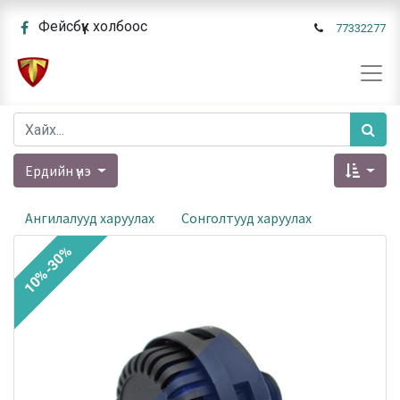
Фейсбүүк холбоос
77332277
Ердийн үнэ
Ангилалууд харуулах
Сонголтууд харуулах
10%-30%