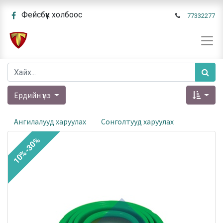
Фейсбүүк холбоос
77332277
Ердийн үнэ
Ангилалууд харуулах
Сонголтууд харуулах
10%-30%