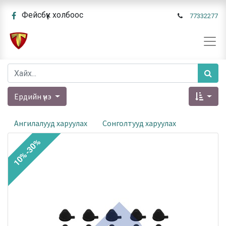
Фейсбүүк холбоос
77332277
Ердийн үнэ
Ангилалууд харуулах
Сонголтууд харуулах
10%-30%