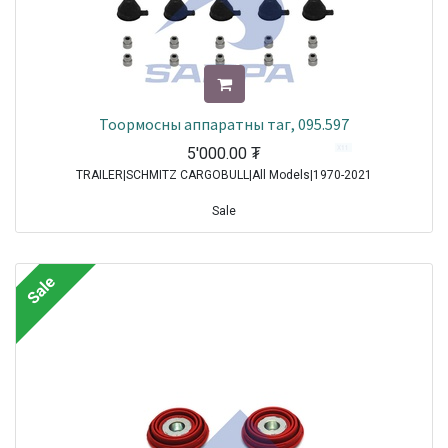
Тоормосны аппаратны таг, 095.597
5'000.00
₮
TRAILER|SCHMITZ CARGOBULL|All Models|1970-2021
Sale
Sale