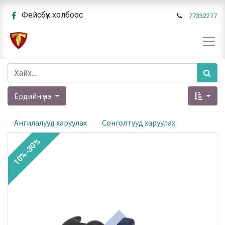
Фейсбүүк холбоос
77332277
Ердийн үнэ
Ангилалууд харуулах
Сонголтууд харуулах
10%-30%