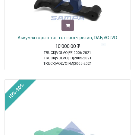
Аккумляторын таг тогтоогч резин, DAF/VOLVO
10'000.00
₮
TRUCK|VOLVO|FE|2006-2021
TRUCK|VOLVO|FH|2005-2021
TRUCK|VOLVO|FM|2005-2021
TRUCK|DAF|95XF|1997-2002
TRUCK|DAF|65CF|1998-2000
TRUCK|DAF|75CF|1998-2000
10%-30%
TRUCK|DAF|85CF|1998-2000
TRUCK|MERCEDES|Atego|1998-2004
TRUCK|MERCEDES|Axor|2001-2004
TRUCK|DAF|CF65|2001-2013
TRUCK|DAF|CF75|2001-2013
TRUCK|DAF|CF85|2001-2013
TRUCK|DAF|XF95|2002-2006
TRUCK|MERCEDES|Atego 2|2004-2021
TRUCK|MERCEDES|Axor 2|2004-2021
TRUCK|DAF|XF105|2005-2021