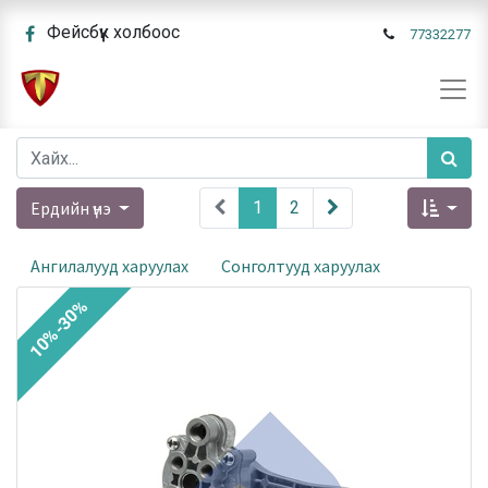
Фейсбүүк холбоос
77332277
Ердийн үнэ
1
2
Ангилалууд харуулах
Сонголтууд харуулах
10%-30%