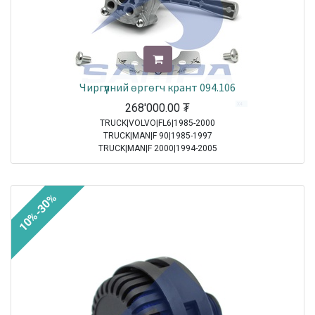
Чиргүүлний өргөгч крант 094.106
268'000.00
₮
TRUCK|VOLVO|FL6|1985-2000
TRUCK|MAN|F 90|1985-1997
TRUCK|MAN|F 2000|1994-2005
TRUCK|MAN|M 2000 M|1995-2005
TRUCK|MAN|M 2000 L|1995-2007
10%-30%
Sale