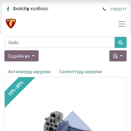
Фейсбүүк холбоос
77332277
Ердийн үнэ
Ангилалууд харуулах
Сонголтууд харуулах
10%-30%