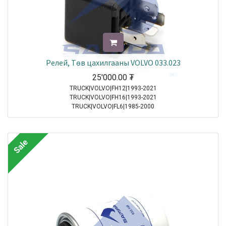
Релей, Төв цахилгааны VOLVO 033.023
25'000.00
₮
TRUCK|VOLVO|FH12|1993-2021
TRUCK|VOLVO|FH16|1993-2021
TRUCK|VOLVO|FL6|1985-2000
TRUCK|VOLVO|FM10|1998-2001
TRUCK|VOLVO|FM12|1998-2005
TRUCK|VOLVO|FM7|1998-2001
Sale
TRUCK|VOLVO|FM9|2001-2005
Sale