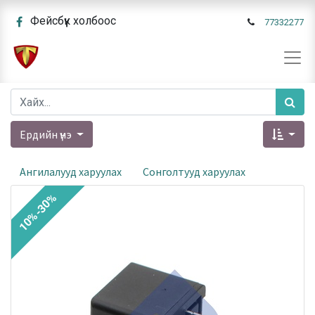
Фейсбүүк холбоос
77332277
Ердийн үнэ
Ангилалууд харуулах
Сонголтууд харуулах
10%-30%