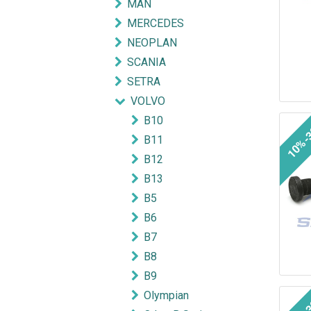
MAN
MERCEDES
NEOPLAN
SCANIA
SETRA
VOLVO
B10
10%-
B11
B12
B13
B5
B6
B7
B8
B9
Olympian