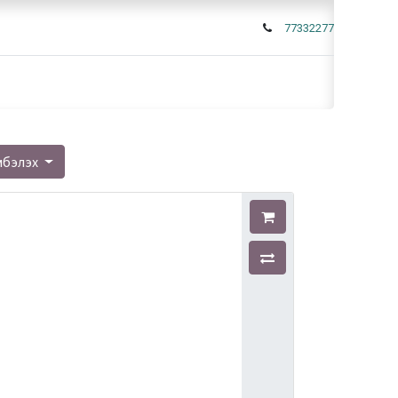
77332277
мбэлэх