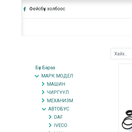
Фейсбүүк холбоос
Бүх Бараа
МАРК МОДЕЛ
МАШИН
ЧИРГҮҮЛ
МЕХАНИЗМ
АВТОБУС
DAF
IVECO