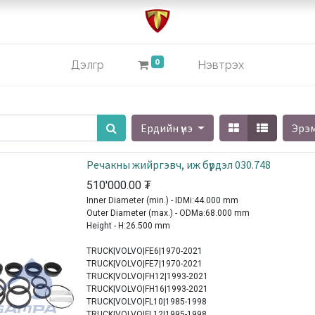
0
Дэлгүүр
Нэвтрэх
Ердийн үнэ
Эрэ
Речакны жийргэвч, иж бүрдэл 030.748
510'000.00
₮
Inner Diameter (min.) - IDMi:44.000 mm
Outer Diameter (max.) - ODMa:68.000 mm
Height - H:26.500 mm
TRUCK|VOLVO|FE6|1970-2021
TRUCK|VOLVO|FE7|1970-2021
TRUCK|VOLVO|FH12|1993-2021
TRUCK|VOLVO|FH16|1993-2021
TRUCK|VOLVO|FL10|1985-1998
TRUCK|VOLVO|FL12|1995-1998