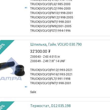
TRUCK|VOLVO|FL6|1985-2000
TRUCK|VOLVO|FLC|1996-2000
TRUCK|VOLVO|FM10|1998-2001
TRUCK|VOLVO|FM12|1998-2005
TRUCK|VOLVO|FM7|1998-2001
TRUCK|VOLVO|FM9|2001-2005
TRUCK|VOLVO|FS7|1994-1996
Шпилька, Гайк. VOLVO 030.790
30%
32'300.00
₮
Z00043 - Z43:4.015 in
Z00049 - Z49:7/8" 14 UNF
TRUCK|VOLVO|FH12|1993-2021
TRUCK|VOLVO|FH16|1993-2021
TRUCK|VOLVO|FL7|1991-1998
TRUCK|VOLVO|FM7|1998-2001
Sale
Термостат, D12 035.198