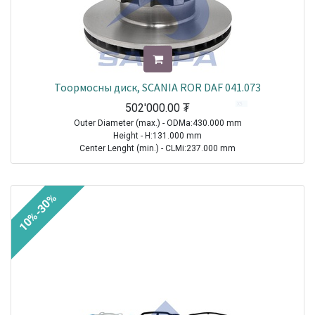
Тоормосны диск, SCANIA ROR DAF 041.073
502'000.00
₮
Outer Diameter (max.) - ODMa:430.000 mm
Height - H:131.000 mm
Center Lenght (min.) - CLMi:237.000 mm
Thread Size (Min.) - TSMi:M16X1.5
TRAILER|ROR-MERITOR|Other Axle Series|1970-2021
10%-30%
TRUCK|SCANIA|4 Series Truck|1994-2008
TRUCK|SCANIA|P-, G-, R-, T Series Truck|2003-2021
TRUCK|SCANIA|L-, P-, G-, R-, S Series Truck|2016-2021
Sale