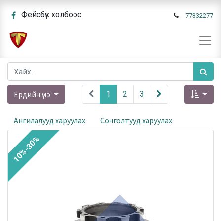
Фейсбүүк холбоос
77332277
Ердийн үнэ
1
2
3
Ангилалууд харуулах
Сонголтууд харуулах
10%-30%