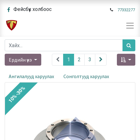
Фейсбүүк холбоос
77332277
Ердийн үнэ
1
2
3
Ангилалууд харуулах
Сонголтууд харуулах
10%-30%