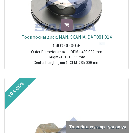
Тоормосны диск, MAN, SCANIA, DAF 081.014
640'000.00
₮
Outer Diameter (max.) - ODMa:430.000 mm
Height - H:131.000 mm
Center Lenght (min.) - CLMi:235.000 mm
Thread Size (Min.) - TSMi:M16X1.5
TRAILER|ROR-MERITOR|Other Axle Series|1970-2021
10%-30%
TRUCK|MAN|Other Truck Series|1970-2021
Sale
Танд бид юугаар туслах уу