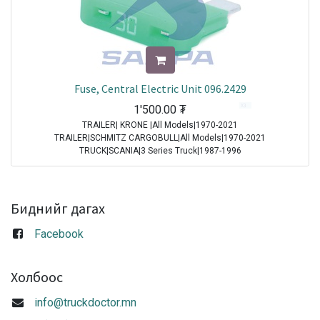
Fuse, Central Electric Unit 096.2429
1'500.00
₮
TRAILER| KRONE |All Models|1970-2021
TRAILER|SCHMITZ CARGOBULL|All Models|1970-2021
TRUCK|SCANIA|3 Series Truck|1987-1996
TRUCK|IVECO|Eurocargo I|1991-2003
TRUCK|IVECO|Eurostar|1992-2002
TRUCK|IVECO|Eurotech|1992-2002
TRUCK|SCANIA|4 Series Truck|1994-2008
Биднийг дагах
TRUCK|DAF|95XF|1997-2002
TRUCK|DAF|75CF|1998-2000
Facebook
TRUCK|DAF|85CF|1998-2000
TRUCK|IVECO|Powerstar|1999-2009
TRUCK|DAF|CF65|2001-2013
Холбоос
TRUCK|DAF|CF75|2001-2013
TRUCK|DAF|CF85|2001-2013
info@truckdoctor.mn
TRUCK|DAF|XF95|2002-2006
TRUCK|IVECO|Stralis|2002-2007