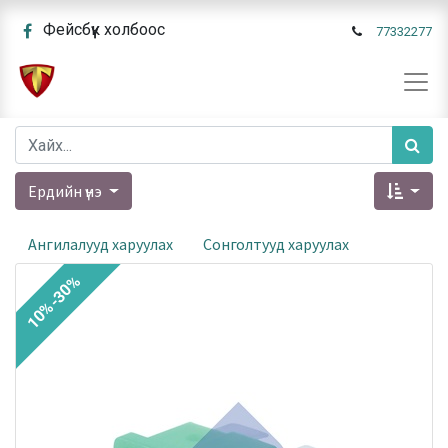
Фейсбүүк холбоос
77332277
Ердийн үнэ
Ангилалууд харуулах
Сонголтууд харуулах
10%-30%