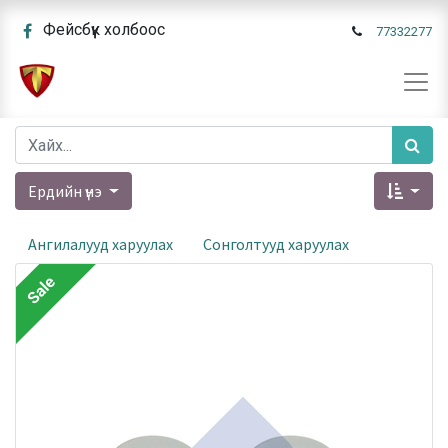
Фейсбүүк холбоос
77332277
Ердийн үнэ
Ангилалууд харуулах
Сонголтууд харуулах
Sale