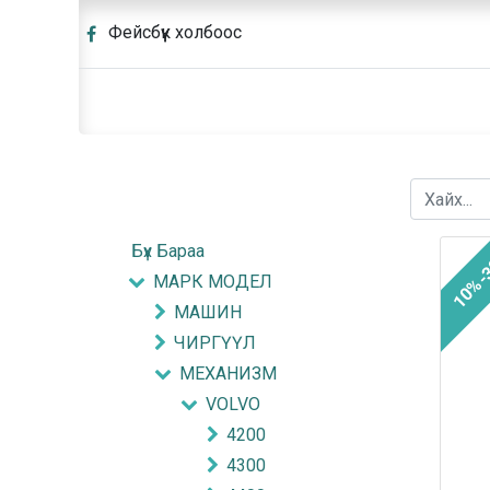
Фейсбүүк холбоос
Бүх Бараа
10%-
МАРК МОДЕЛ
МАШИН
ЧИРГҮҮЛ
МЕХАНИЗМ
VOLVO
4200
4300