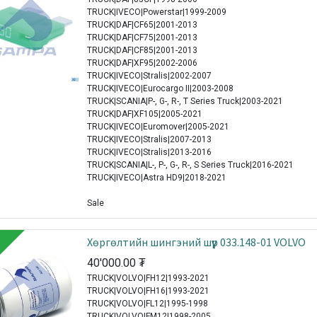
TRUCK|IVECO|Powerstar|1999-2009
TRUCK|DAF|CF65|2001-2013
TRUCK|DAF|CF75|2001-2013
TRUCK|DAF|CF85|2001-2013
TRUCK|DAF|XF95|2002-2006
TRUCK|IVECO|Stralis|2002-2007
TRUCK|IVECO|Eurocargo II|2003-2008
TRUCK|SCANIA|P-, G-, R-, T Series Truck|2003-2021
TRUCK|DAF|XF105|2005-2021
TRUCK|IVECO|Euromover|2005-2021
TRUCK|IVECO|Stralis|2007-2013
TRUCK|IVECO|Stralis|2013-2016
TRUCK|SCANIA|L-, P-, G-, R-, S Series Truck|2016-2021
TRUCK|IVECO|Astra HD9|2018-2021
Sale
Xөргөлтийн шингэний шүүр 033.148-01 VOLVO
40'000.00
₮
TRUCK|VOLVO|FH12|1993-2021
TRUCK|VOLVO|FH16|1993-2021
TRUCK|VOLVO|FL12|1995-1998
TRUCK|VOLVO|FM12|1998-2005