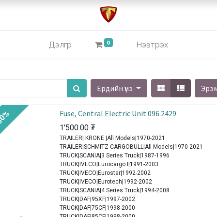
0
Дэлгүүр
Нэвтрэх
Ердийн үнэ
Эрэ
Fuse, Central Electric Unit 096.2429
30%
1'500.00
₮
TRAILER| KRONE |All Models|1970-2021
TRAILER|SCHMITZ CARGOBULL|All Models|1970-2021
TRUCK|SCANIA|3 Series Truck|1987-1996
TRUCK|IVECO|Eurocargo I|1991-2003
TRUCK|IVECO|Eurostar|1992-2002
TRUCK|IVECO|Eurotech|1992-2002
TRUCK|SCANIA|4 Series Truck|1994-2008
TRUCK|DAF|95XF|1997-2002
TRUCK|DAF|75CF|1998-2000
TRUCK|DAF|85CF|1998-2000