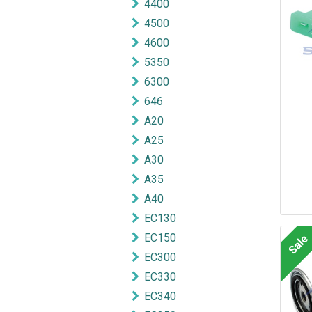
4400
4500
4600
5350
6300
646
A20
A25
A30
A35
A40
EC130
EC150
Sale
EC300
EC330
EC340