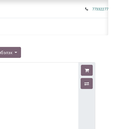
77332277
мбэлэх