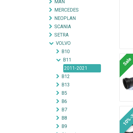
MAN
MERCEDES
NEOPLAN
SCANIA
SETRA
VOLVO
B10
Sale
B11
2011-2021
B12
B13
B5
B6
B7
10%-
B8
B9