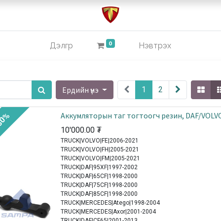
0
Дэлгүүр
Нэвтрэх
Ердийн үнэ
1
2
Аккумляторын таг тогтоогч резин, DAF/VOLV
30%
10'000.00
₮
TRUCK|VOLVO|FE|2006-2021
TRUCK|VOLVO|FH|2005-2021
TRUCK|VOLVO|FM|2005-2021
TRUCK|DAF|95XF|1997-2002
TRUCK|DAF|65CF|1998-2000
TRUCK|DAF|75CF|1998-2000
TRUCK|DAF|85CF|1998-2000
TRUCK|MERCEDES|Atego|1998-2004
TRUCK|MERCEDES|Axor|2001-2004
TRUCK|DAF|CF65|2001-2013