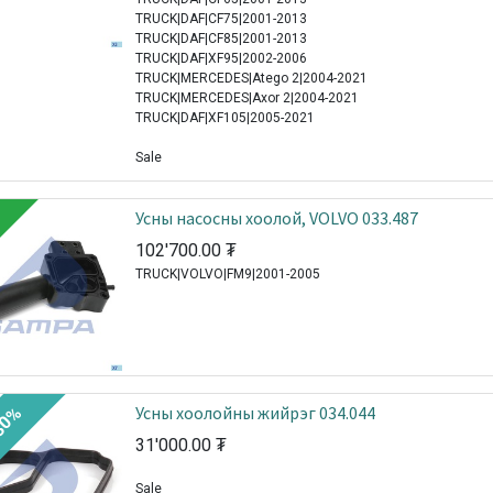
TRUCK|DAF|CF75|2001-2013
TRUCK|DAF|CF85|2001-2013
TRUCK|DAF|XF95|2002-2006
TRUCK|MERCEDES|Atego 2|2004-2021
TRUCK|MERCEDES|Axor 2|2004-2021
TRUCK|DAF|XF105|2005-2021
Sale
Усны насосны хоолой, VOLVO 033.487
102'700.00
₮
TRUCK|VOLVO|FM9|2001-2005
Усны хоолойны жийрэг 034.044
30%
31'000.00
₮
Sale