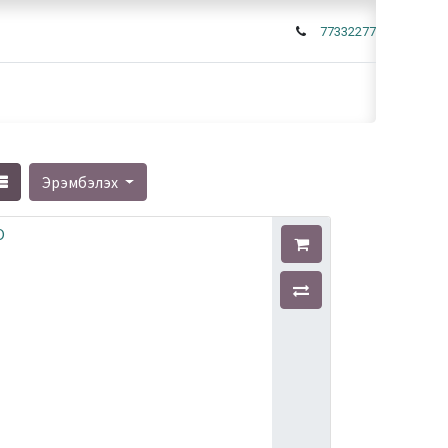
77332277
Эрэмбэлэх
O