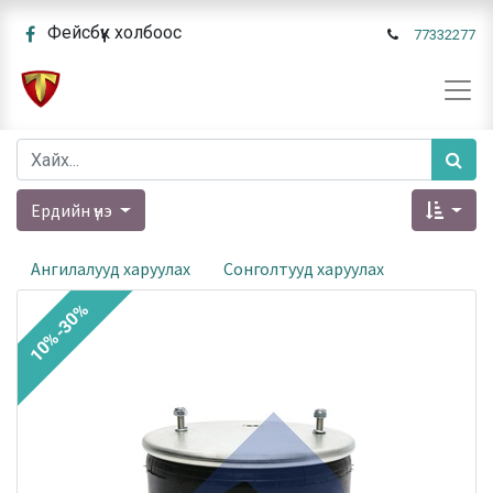
Фейсбүүк холбоос
77332277
Ердийн үнэ
Ангилалууд харуулах
Сонголтууд харуулах
10%-30%