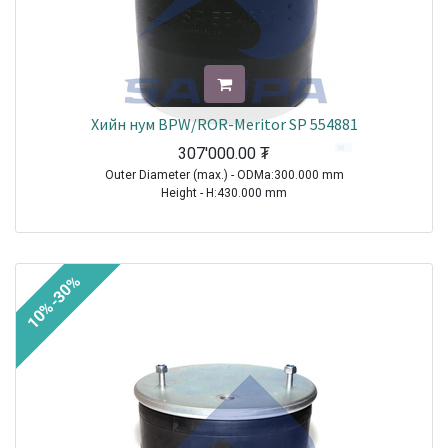
Хийн нум BPW/ROR-Meritor SP 554881
307'000.00
₮
Outer Diameter (max.) - ODMa:300.000 mm
Height - H:430.000 mm
TRAILER|BPW|AL|1970-2021
TRAILER|BPW|O|1970-2021
TRAILER|BPW|Other Axle Series|1970-2021
10%-30%
TRAILER|BPW|SL|1970-2021
TRAILER|ROR-MERITOR|Other Axle Series|1970-2021
TRAILER|SCHMITZ CARGOBULL|All Models|1970-2021
Sale