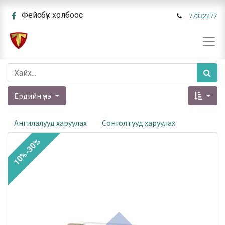
Фейсбүүк холбоос
77332277
Ердийн үнэ
Ангилалууд харуулах
Сонголтууд харуулах
10%-30%