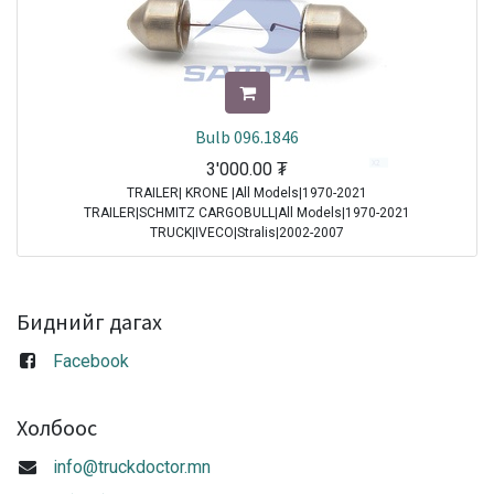
Bulb 096.1846
3'000.00
₮
TRAILER| KRONE |All Models|1970-2021
TRAILER|SCHMITZ CARGOBULL|All Models|1970-2021
TRUCK|IVECO|Stralis|2002-2007
TRUCK|IVECO|Stralis|2007-2013
TRUCK|IVECO|Stralis|2013-2016
TRUCK|IVECO|Stralis|2016-2021
Биднийг дагах
Sale
Facebook
Холбоос
info@truckdoctor.mn