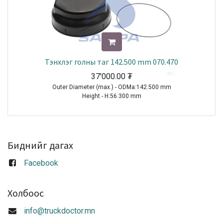
Тэнхлэг голны таг 142.500 mm 070.470
37'000.00
₮
Outer Diameter (max.) - ODMa:142.500 mm
Height - H:56.300 mm
TRAILER|BPW|Eco Plus 2 Hub System|1970-2021
TRAILER|BPW|SH Series( Disc Brakes SB 4345 )|1996-2010
TRAILER|BPW|S..LL Series ( Disc Brakes SB 3745)|1998-2010
TRAILER|BPW|SKH Series ( Disc Brakes 3745 )|1998-2010
Биднийг дагах
Sale
Facebook
Холбоос
info@truckdoctor.mn