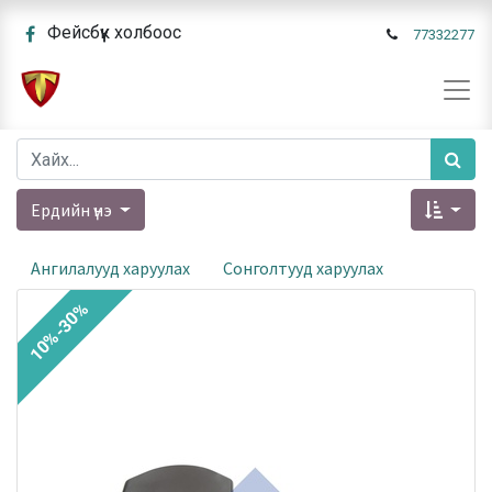
Фейсбүүк холбоос
77332277
Ердийн үнэ
Ангилалууд харуулах
Сонголтууд харуулах
10%-30%