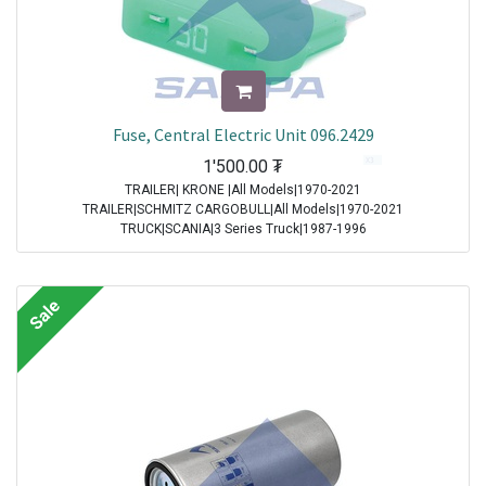
Fuse, Central Electric Unit 096.2429
1'500.00
₮
TRAILER| KRONE |All Models|1970-2021
TRAILER|SCHMITZ CARGOBULL|All Models|1970-2021
TRUCK|SCANIA|3 Series Truck|1987-1996
TRUCK|IVECO|Eurocargo I|1991-2003
TRUCK|IVECO|Eurostar|1992-2002
TRUCK|IVECO|Eurotech|1992-2002
Sale
TRUCK|SCANIA|4 Series Truck|1994-2008
TRUCK|DAF|95XF|1997-2002
TRUCK|DAF|75CF|1998-2000
TRUCK|DAF|85CF|1998-2000
TRUCK|IVECO|Powerstar|1999-2009
TRUCK|DAF|CF65|2001-2013
TRUCK|DAF|CF75|2001-2013
TRUCK|DAF|CF85|2001-2013
TRUCK|DAF|XF95|2002-2006
TRUCK|IVECO|Stralis|2002-2007