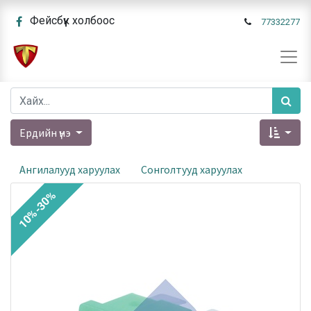
Фейсбүүк холбоос
77332277
Ердийн үнэ
Ангилалууд харуулах
Сонголтууд харуулах
10%-30%