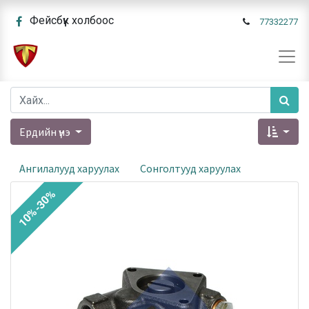
Фейсбүүк холбоос
77332277
Ердийн үнэ
Ангилалууд харуулах
Сонголтууд харуулах
10%-30%