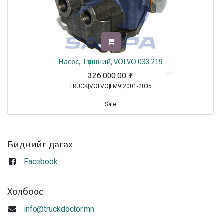
Насос, Tүлшний, VOLVO 033.219
326'000.00
₮
TRUCK|VOLVO|FM9|2001-2005
Sale
Биднийг дагах
Facebook
Холбоос
info@truckdoctor.mn