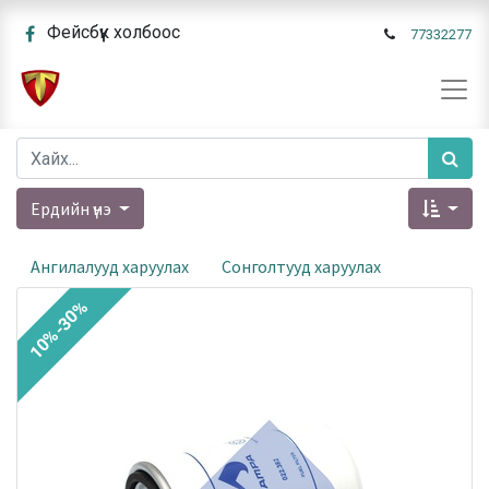
Фейсбүүк холбоос
77332277
Ердийн үнэ
Ангилалууд харуулах
Сонголтууд харуулах
10%-30%