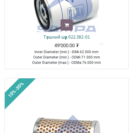
Түлшний шүүр 022.382-01
49'000.00
₮
Inner Diameter (min.) - IDMi:62.000 mm
Outer Diameter (min.) - ODMi:71.000 mm
Outer Diameter (max.) - ODMa:76.000 mm
Height - H:124.000 mm
Thread Size (Min.) - TSMi:M16X1.5
10%-30%
TRUCK|IVECO|Eurostar|1992-2002
TRUCK|IVECO|Eurotech|1992-2002
Sale