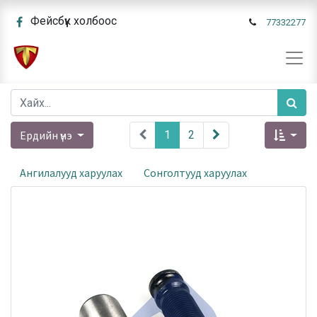
Фейсбүүк холбоос
77332277
Ердийн үнэ
1
2
Ангилалууд харуулах
Сонголтууд харуулах