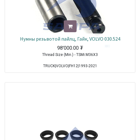
Нумны резьвотой пайлц, Гайк, VOLVO 030.524
98'000.00
₮
Thread Size (Min.) - TSMi:M36X3
TRUCK|VOLVO|FH12|1993-2021
TRUCK|VOLVO|FH16|1993-2021
TRUCK|VOLVO|FL10|1985-1998
TRUCK|VOLVO|FL12|1995-1998
TRUCK|VOLVO|FL7|1991-1998