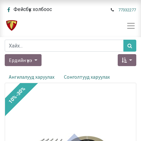
Фейсбүүк холбоос
77332277
Ердийн үнэ
Ангилалууд харуулах
Сонголтууд харуулах
10%-30%